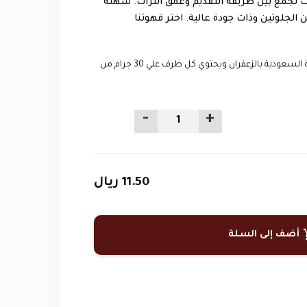
 تجمع بين طريقة التقديم وعمق التراث. سهلة
 الجلوتين وذات جودة عالية. اختر قهوتنا
تحتوي كل علبة علي 3 اظرف من القهوة السعودية بالزعفران ويحتوي كل ظرف علي 30 جرام من
-
+
11.50 ريال
add_s
أضف إلى السلة