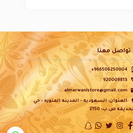
تواصل معنا
phon
966506250004+
c
920009813
m
almarwanistore@gmail.com
pl
العنوان: السعوديه - المدينه المنوره - حي
حديقه ص.ب: 2150