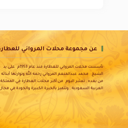
عن مجموعة محلات المرواني للعطارة
تأسست محلات المرواني للعطارة منذ عام 1953م على يد
الشيخ : محمد عبدالمنعم المرواني رحمه الله وتوارثها أبنائه
من بعده , تعتبر اليوم من أكبر محلات العطارة في المملكة
العربية السعودية , وتتميز بالخبرة الكبيرة والجودة في مجال
الأعشاب والتوابل والقهوة وكما تضم قسم للعناية بالبشرة
والشعر وقد حرصنا في تقديم أفضل المنتجات وعلى افضل
مستوى في التغليف والتوصيل , ومن اجل خدمة عملاءنا تم
انشاء موقعنا الإلكتروني، وشعارنا الجودة والتميز