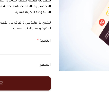
سعودية أصيلة بنكهة ساحرة، حيث
التحضير ومثالية للضيافة. خالية من
السعودية لتجربة مميزة
القهوة ويعتبر الظرف مقدار دلة
الكمية
السعر
hopping_cart