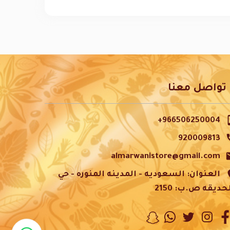
تواصل معنا
phon
966506250004+
c
920009813
m
almarwanistore@gmail.com
pl
العنوان: السعوديه - المدينه المنوره - حي
حديقه ص.ب: 2150