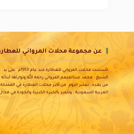
عن مجموعة محلات المرواني للعطارة
تأسست محلات المرواني للعطارة منذ عام 1953م على يد
الشيخ : محمد عبدالمنعم المرواني رحمه الله وتوارثها أبنائه
من بعده , تعتبر اليوم من أكبر محلات العطارة في المملكة
العربية السعودية , وتتميز بالخبرة الكبيرة والجودة في مجال
الأعشاب والتوابل والقهوة وكما تضم قسم للعناية بالبشرة
والشعر وقد حرصنا في تقديم أفضل المنتجات وعلى افضل
مستوى في التغليف والتوصيل , ومن اجل خدمة عملاءنا تم
انشاء موقعنا الإلكتروني، وشعارنا الجودة والتميز