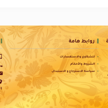
روابط هامة
e_iphone
للشكاوي والاستفسارات
all
الشروط والأحكـام
سياسة الاسترجاع و الاستبدال
ail
ace
ال